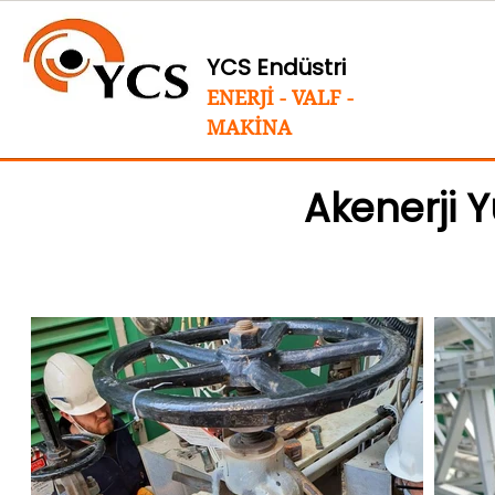
YCS Endüstri
ENERJİ - VALF -
MAKİNA
Akenerji 