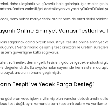
emleri, daha ulaşılabilir ve güvenilir hale gelmiştir. İşletmeler için
artıran, üretim verimliliğini destekleyen ve yasal yükümlülükleri y
apmak, hem bakım maliyetlerini azaltır hem de arıza riskini minimi
aşarılı Online Emniyet Vanası Testleri v
iğini sağlamak adına birçok endüstriyel tesiste online emniyet va
lduğumuz Ventil marka gelişmiş test cihazları ile üretim süreçle
sistem güvenliğine katkı sağlıyoruz.
eri, rafineriler, demir-çelik tesisleri, gıda ve içecek endüstrisi gi
le değerlendirdik. Bu uygulamalar sayesinde hem sistem duruşlar
 büyük arızaların önüne geçilmiştir.
rın Tespiti ve Yedek Parça Desteği
österen veya işlevini yitirmiş olan vanalar detaylı analiz ediler
dece test değil, aynı zamanda tam kapsamlı bakım ve yenileme 