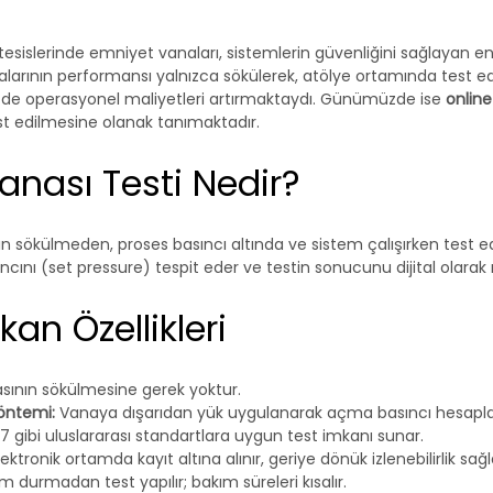
tesislerinde emniyet vanaları, sistemlerin güvenliğini sağlayan en
arının performansı yalnızca sökülerek, atölye ortamında test 
m de operasyonel maliyetleri artırmaktaydı. Günümüzde ise 
online
est edilmesine olanak tanımaktadır.
anası Testi Nedir?
 sökülmeden, proses basıncı altında ve sistem çalışırken test ed
ını (set pressure) tespit eder ve testin sonucunu dijital olarak 
an Özellikleri
sının sökülmesine gerek yoktur.
öntemi:
 Vanaya dışarıdan yük uygulanarak açma basıncı hesapla
27 gibi uluslararası standartlara uygun test imkanı sunar.
ektronik ortamda kayıt altına alınır, geriye dönük izlenebilirlik sağl
im durmadan test yapılır; bakım süreleri kısalır.