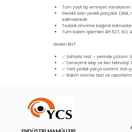
Tüm yaylı tip emniyet vanalarının
Gerekli olan yedek parçalar (disk, 
edilmektedir.
Tedarik zincirine bağımlı kalmadan
Tüm bakım işlemleri API 527, ISO 4
Neden Biz?
✅ Sahada test – yerinde çözüm: Ür
✅ Deneyimli ekip ve ileri teknoloji
✅ Yerli yedek parça üretimi: Hızlı
✅ Bakım sonrası test ve raporlama: O
ENDÜSTRİ MAMÜLLERİ