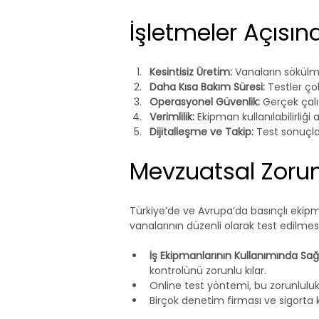
İşletmeler Açısın
Kesintisiz Üretim:
 Vanaların sökülm
Daha Kısa Bakım Süresi:
 Testler ço
Operasyonel Güvenlik:
 Gerçek çalı
Verimlilik:
 Ekipman kullanılabilirliğ
Dijitalleşme ve Takip:
 Test sonuçlar
Mevzuatsal Zoru
Türkiye’de ve Avrupa’da basınçlı ekipm
vanalarının düzenli olarak test edilme
İş Ekipmanlarının Kullanımında Sağ
kontrolünü zorunlu kılar.
Online test yöntemi, bu zorunlulukla
Birçok denetim firması ve sigorta 