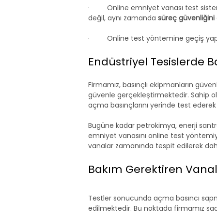
·         Online emniyet vanası test sist
değil, aynı zamanda 
süreç güvenliğini 
·         Online test yöntemine geçiş y
Endüstriyel Tesislerde B
Firmamız, basınçlı ekipmanların güvenl
güvenle gerçekleştirmektedir. Sahip o
açma basınçlarını yerinde test ederek 
Bugüne kadar petrokimya, enerji santrall
emniyet vanasını online test yöntemiy
vanalar zamanında tespit edilerek daha
Bakım Gerektiren Vanala
Testler sonucunda açma basıncı sapma g
edilmektedir. Bu noktada firmamız sa