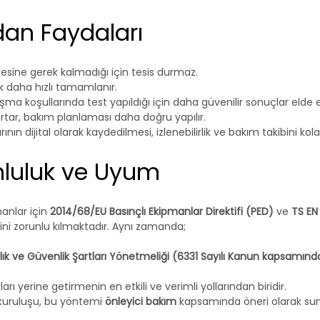
dan Faydaları
esine gerek kalmadığı için tesis durmaz.
k daha hızlı tamamlanır.
şma koşullarında test yapıldığı için daha güvenilir sonuçlar elde ed
i artar, bakım planlaması daha doğru yapılır.
ının dijital olarak kaydedilmesi, izlenebilirlik ve bakım takibini kolay
nluluk ve Uyum
anlar için 
2014/68/EU Basınçlı Ekipmanlar Direktifi (PED)
 ve 
TS EN
sini zorunlu kılmaktadır. Aynı zamanda;
lık ve Güvenlik Şartları Yönetmeliği (6331 Sayılı Kanun kapsamınd
rı yerine getirmenin en etkili ve verimli yollarından biridir.
kuruluşu, bu yöntemi 
önleyici bakım
 kapsamında öneri olarak su