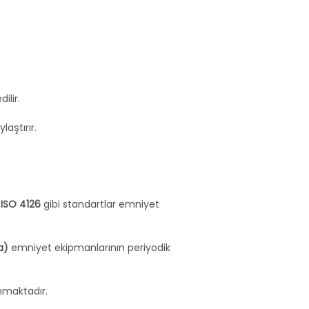
ilir.
laştırır.
 ISO 4126
 gibi standartlar emniyet 
a)
 emniyet ekipmanlarının periyodik 
nmaktadır.