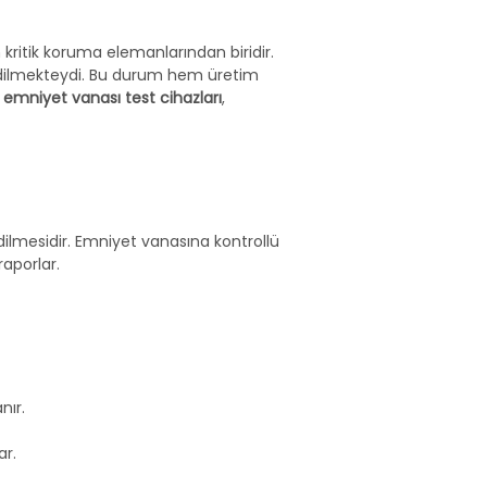
 kritik koruma elemanlarından biridir. 
edilmekteydi. Bu durum hem üretim 
 emniyet vanası test cihazları
, 
ilmesidir. Emniyet vanasına kontrollü 
raporlar.
nır.
ar.