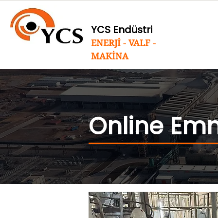
YCS Endüstri
ENERJİ - VALF -
MAKİNA
Online Emn