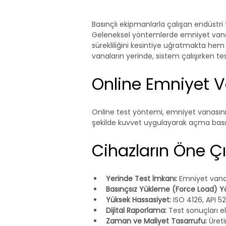
Basınçlı ekipmanlarla çalışan endüstri 
Geleneksel yöntemlerde emniyet vanal
sürekliliğini kesintiye uğratmakta he
vanaların yerinde, sistem çalışırken t
Online Emniyet V
Online test yöntemi, emniyet vanasının
şekilde kuvvet uygulayarak açma basınc
Cihazların Öne Çık
Yerinde Test İmkanı:
 Emniyet vana
Basınçsız Yükleme (Force Load) Y
Yüksek Hassasiyet:
 ISO 4126, API 5
Dijital Raporlama:
 Test sonuçları el
Zaman ve Maliyet Tasarrufu:
 Üret