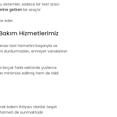
 bu sistemler, sadece bir test aracı 
erine getiren
 bir araçtır
ze eder.
e Bakım Hizmetlerimiz
nası test hizmetini başarıyla ve 
rini durdurmadan, emniyet vanalarının 
bi birçok farklı sektörde yüzlerce 
ı minimize edilmiş hem de riskli 
ek bakım ihtiyacı olanlar tespit 
hizmeti de sunmaktadır.