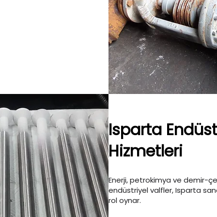
Isparta Endüstr
Hizmetleri
Enerji, petrokimya ve demir-çel
endüstriyel valfler, Isparta sa
rol oynar.