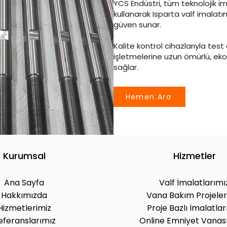
YCS Endüstri, tüm teknolojik im
kullanarak Isparta valf imalat
güven sunar.
Kalite kontrol cihazlarıyla test
işletmelerine uzun ömürlü, eko
sağlar.
Hemen Ara
Kurumsal
Hizmetler
Ana Sayfa
Valf İmalatlarımı
Hakkımızda
Vana Bakım Projeler
Hizmetlerimiz
Proje Bazlı İmalatlar
eferanslarımız
Online Emniyet Vanası