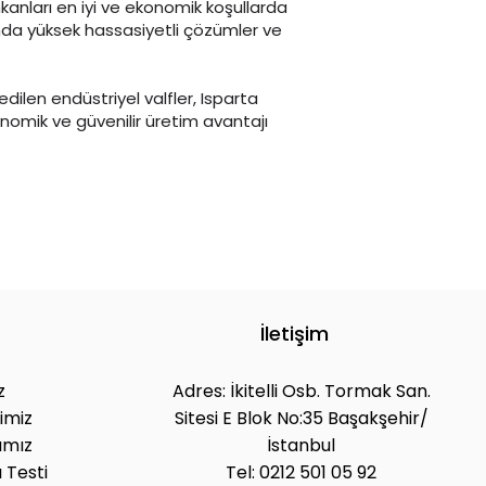
kanları en iyi ve ekonomik koşullarda
ında yüksek hassasiyetli çözümler ve
 edilen endüstriyel valfler, Isparta
nomik ve güvenilir üretim avantajı
İletişim
z
Adres: İkitelli Osb. Tormak San.
imiz
Sitesi E Blok No:35 Başakşehir/
ımız
İstanbul
 Testi
Tel: 0212 501 05 92