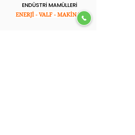
ENDÜSTRİ MAMÜLLERİ
ENERJİ - VALF - MAKİNA
Kurumsal
Ana Sayfa
Hakkımızda
Hizmetlerimiz
Referanslarımız
Blog
İletişim
.
İletişim
Adres: İkitelli Osb. Tormak San. Sitesi E Blok
No:35 Başakşehir/İstanbul
Tel: 0212 501 05 92
Email: info@ycsendustri.com