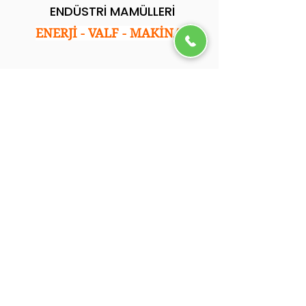
ENDÜSTRİ MAMÜLLERİ
ENERJİ - VALF - MAKİNA
Kurumsal
Ana Sayfa
Hakkımızda
Hizmetlerimiz
Referanslarımız
Blog
İletişim
.
İletişim
Adres: İkitelli Osb. Tormak San. Sitesi E Blok
No:35 Başakşehir/İstanbul
Tel: 0212 501 05 92
Email: info@ycsendustri.com