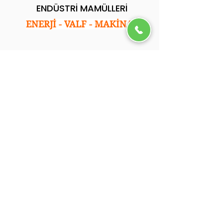
ENDÜSTRİ MAMÜLLERİ
ENERJİ - VALF - MAKİNA
Kurumsal
Ana Sayfa
Hakkımızda
Hizmetlerimiz
Referanslarımız
Blog
İletişim
.
İletişim
Adres: İkitelli Osb. Tormak San. Sitesi E Blok
No:35 Başakşehir/İstanbul
Tel: 0212 501 05 92
Email: info@ycsendustri.com