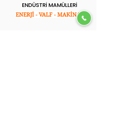
ENDÜSTRİ MAMÜLLERİ
ENERJİ - VALF - MAKİNA
Kurumsal
Ana Sayfa
Hakkımızda
Hizmetlerimiz
Referanslarımız
Blog
İletişim
.
İletişim
Adres: İkitelli Osb. Tormak San. Sitesi E Blok
No:35 Başakşehir/İstanbul
Tel: 0212 501 05 92
Email: info@ycsendustri.com