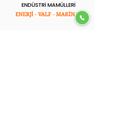
ENDÜSTRİ MAMÜLLERİ
ENERJİ - VALF - MAKİNA
Kurumsal
Ana Sayfa
Hakkımızda
Hizmetlerimiz
Referanslarımız
Blog
İletişim
.
İletişim
Adres: İkitelli Osb. Tormak San. Sitesi E Blok
No:35 Başakşehir/İstanbul
Tel: 0212 501 05 92
Email: info@ycsendustri.com