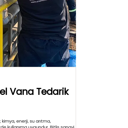
yel Vana Tedarik
 kimya, enerji, su arıtma,
de kullanıma uygundur. Bitlis sanayi