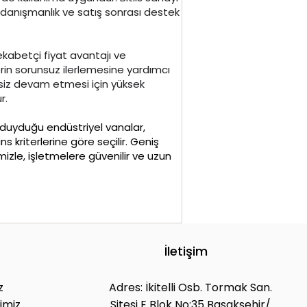
nik danışmanlık ve satış sonrası destek
rekabetçi fiyat avantajı ve
rin sorunsuz ilerlemesine yardımcı
tisiz devam etmesi için yüksek
r.
aç duyduğu endüstriyel vanalar,
s kriterlerine göre seçilir. Geniş
izle, işletmelere güvenilir ve uzun
İletişim
z
Adres: İkitelli Osb. Tormak San.
imiz
Sitesi E Blok No:35 Başakşehir/