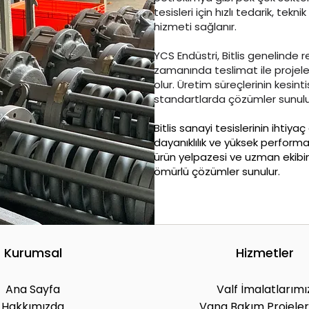
tesisleri için hızlı tedarik, tek
hizmeti sağlanır.
YCS Endüstri, Bitlis genelinde 
zamanında teslimat ile projele
olur. Üretim süreçlerinin kesin
standartlarda çözümler sunulu
Bitlis sanayi tesislerinin ihtiy
dayanıklılık ve yüksek performan
ürün yelpazesi ve uzman ekibim
ömürlü çözümler sunulur.
Kurumsal
Hizmetler
Ana Sayfa
Valf İmalatlarımı
Hakkımızda
Vana Bakım Projeler