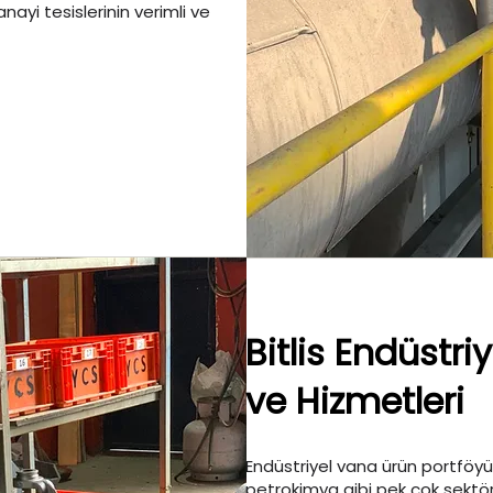
anayi tesislerinin verimli ve
Bitlis Endüstri
ve Hizmetleri
Endüstriyel vana ürün portföyü;
petrokimya gibi pek çok sektör