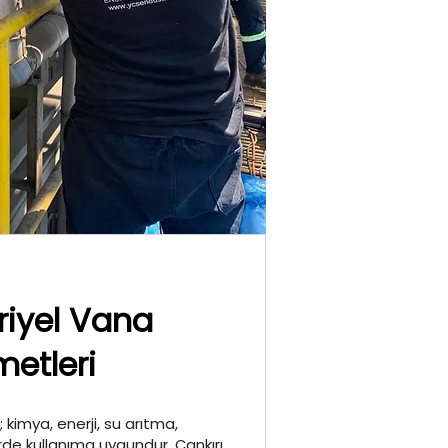
riyel Vana
metleri
 kimya, enerji, su arıtma,
de kullanıma uygundur. Çankırı