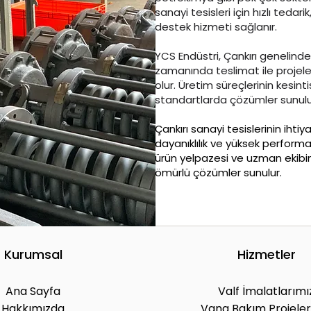
sanayi tesisleri için hızlı tedar
destek hizmeti sağlanır.
YCS Endüstri, Çankırı genelinde
zamanında teslimat ile projele
olur. Üretim süreçlerinin kesin
standartlarda çözümler sunulu
Çankırı sanayi tesislerinin iht
dayanıklılık ve yüksek performan
ürün yelpazesi ve uzman ekibim
ömürlü çözümler sunulur.
Kurumsal
Hizmetler
Ana Sayfa
Valf İmalatlarımı
Hakkımızda
Vana Bakım Projeler