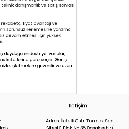
ik, teknik danışmanlık ve satış sonrası
 rekabetçi fiyat avantajı ve
rin sorunsuz ilerlemesine yardımcı
tisiz devam etmesi için yüksek
r.
iyaç duyduğu endüstriyel vanalar,
s kriterlerine göre seçilir. Geniş
izle, işletmelere güvenilir ve uzun
İletişim
z
Adres: İkitelli Osb. Tormak San.
imiz
Sitesi E Blok No:35 Başakşehir/