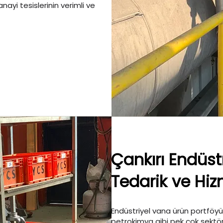
anayi tesislerinin verimli ve
Çankırı Endüst
Tedarik ve Hiz
Endüstriyel vana ürün portföyü;
petrokimya gibi pek çok sektör