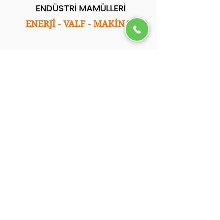
ENDÜSTRİ MAMÜLLERİ
ENERJİ - VALF - MAKİNA
Kurumsal
Ana Sayfa
Hakkımızda
Hizmetlerimiz
Referanslarımız
Blog
İletişim
.
İletişim
Adres: İkitelli Osb. Tormak San. Sitesi E Blok
No:35 Başakşehir/İstanbul
Tel: 0212 501 05 92
Email: info@ycsendustri.com