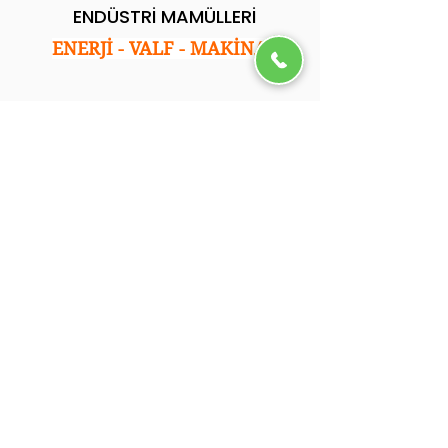
ENDÜSTRİ MAMÜLLERİ
ENERJİ - VALF - MAKİNA
Kurumsal
Ana Sayfa
Hakkımızda
Hizmetlerimiz
Referanslarımız
Blog
İletişim
.
İletişim
Adres: İkitelli Osb. Tormak San. Sitesi E Blok
No:35 Başakşehir/İstanbul
Tel: 0212 501 05 92
Email: info@ycsendustri.com