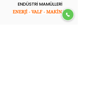
ENDÜSTRİ MAMÜLLERİ
ENERJİ - VALF - MAKİNA
Kurumsal
Ana Sayfa
Hakkımızda
Hizmetlerimiz
Referanslarımız
Blog
İletişim
.
İletişim
Adres: İkitelli Osb. Tormak San. Sitesi E Blok
No:35 Başakşehir/İstanbul
Tel: 0212 501 05 92
Email: info@ycsendustri.com