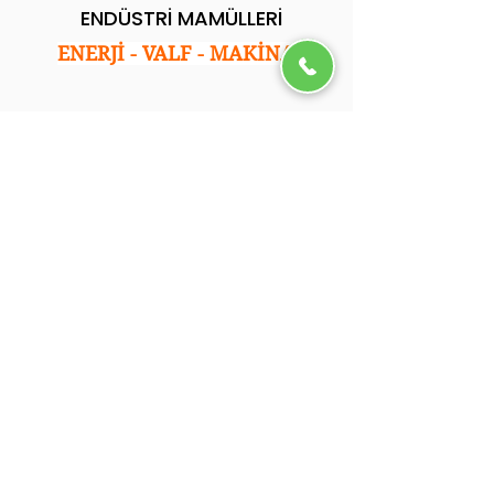
ENDÜSTRİ MAMÜLLERİ
ENERJİ - VALF - MAKİNA
Kurumsal
Ana Sayfa
Hakkımızda
Hizmetlerimiz
Referanslarımız
Blog
İletişim
.
İletişim
Adres: İkitelli Osb. Tormak San. Sitesi E Blok
No:35 Başakşehir/İstanbul
Tel: 0212 501 05 92
Email: info@ycsendustri.com