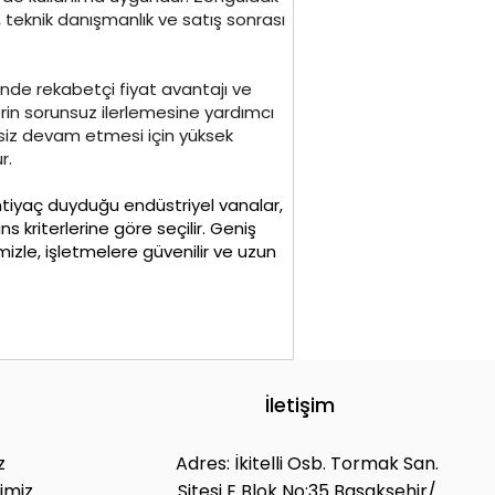
ik, teknik danışmanlık ve satış sonrası
nde rekabetçi fiyat avantajı ve
rin sorunsuz ilerlemesine yardımcı
tisiz devam etmesi için yüksek
r.
ihtiyaç duyduğu endüstriyel vanalar,
s kriterlerine göre seçilir. Geniş
izle, işletmelere güvenilir ve uzun
İletişim
z
Adres: İkitelli Osb. Tormak San.
imiz
Sitesi E Blok No:35 Başakşehir/