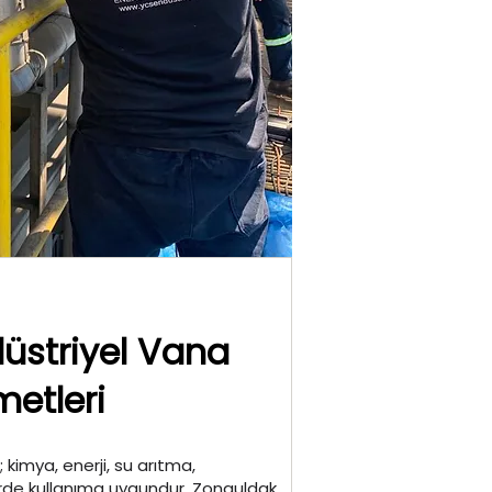
üstriyel Vana
metleri
 kimya, enerji, su arıtma,
rde kullanıma uygundur. Zonguldak