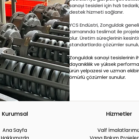
sanayi tesisleri için hızlı tedar
destek hizmeti sağlanır.
YCS Endüstri, Zonguldak geneli
zamanında teslimat ile projele
olur. Üretim süreçlerinin kesin
standartlarda çözümler sunulu
Zonguldak sanayi tesislerinin 
dayanıklılık ve yüksek performan
ürün yelpazesi ve uzman ekibim
ömürlü çözümler sunulur.
Kurumsal
Hizmetler
Ana Sayfa
Valf İmalatlarımı
Hakkımızda
Vana Bakım Projeler