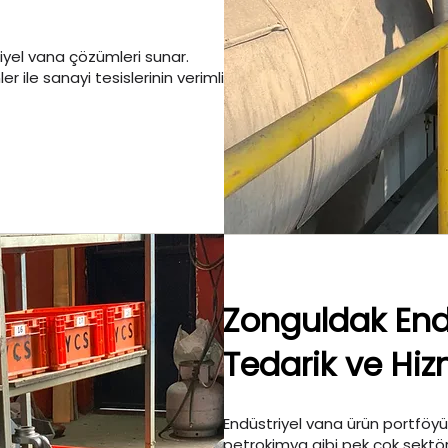
iyel vana çözümleri sunar.
er ile sanayi tesislerinin verimli
Zonguldak End
Tedarik ve Hiz
Endüstriyel vana ürün portföyü;
petrokimya gibi pek çok sektö