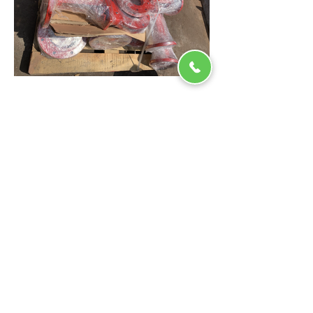
ENDÜSTRİ MAMÜLLERİ
ENERJİ - VALF - MAKİNA
Kurumsal
Ana Sayfa
Hakkımızda