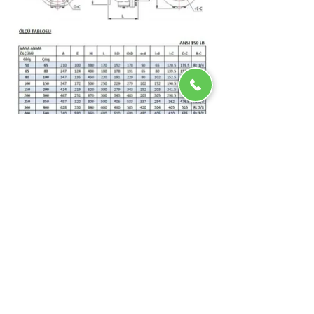
ENDÜSTRİ MAMÜLLERİ
ENERJİ - VALF - MAKİNA
Kurumsal