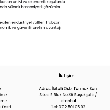
kanları en iyi ve ekonomik koşullarda
ında yüksek hassasiyetli çözümler
 edilen endüstriyel valfler, Trabzon
nomik ve güvenilir üretim avantajı
İletişim
z
Adres: İkitelli Osb. Tormak San.
imiz
Sitesi E Blok No:35 Başakşehir/
ımız
İstanbul
 Testi
Tel: 0212 501 05 92