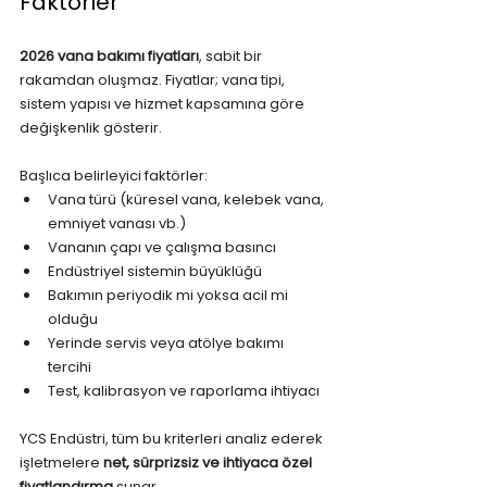
Faktörler
2026 vana bakımı fiyatları
, sabit bir 
rakamdan oluşmaz. Fiyatlar; vana tipi, 
sistem yapısı ve hizmet kapsamına göre 
değişkenlik gösterir.
Başlıca belirleyici faktörler:
Vana türü (küresel vana, kelebek vana, 
emniyet vanası vb.)
Vananın çapı ve çalışma basıncı
Endüstriyel sistemin büyüklüğü
Bakımın periyodik mi yoksa acil mi 
olduğu
Yerinde servis veya atölye bakımı 
tercihi
Test, kalibrasyon ve raporlama ihtiyacı
YCS Endüstri, tüm bu kriterleri analiz ederek 
işletmelere 
net, sürprizsiz ve ihtiyaca özel 
fiyatlandırma
 sunar.