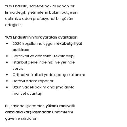
YCS Endüstri, sadece bakım yapan bir 
firma değil; işletmelerin bakım bütçesini 
optimize eden profesyonel bir çözüm 
ortağıdır.
YCS Endüstri’nin fark yaratan avantajları:
2026 koşullarına uygun 
rekabetçi fiyat 
politikası
Sertifikalı ve deneyimli teknik ekip
İstanbul genelinde hızlı ve yerinde 
servis
Orijinal ve kaliteli yedek parça kullanımı
Detaylı bakım raporları
Uzun vadeli bakım anlaşmalarıyla 
maliyet avantajı
Bu sayede işletmeler, 
yüksek maliyetli 
arızalarla karşılaşmadan
 üretimlerini 
güvenle sürdürür.