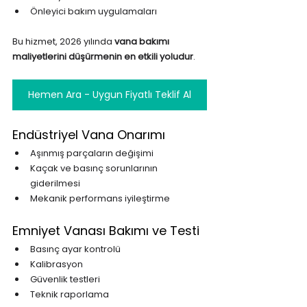
Önleyici bakım uygulamaları
Bu hizmet, 2026 yılında 
vana bakımı 
maliyetlerini düşürmenin en etkili yoludur
.
Hemen Ara - Uygun Fiyatlı Teklif Al
Endüstriyel Vana Onarımı
Aşınmış parçaların değişimi
Kaçak ve basınç sorunlarının 
giderilmesi
Mekanik performans iyileştirme
Emniyet Vanası Bakımı ve Testi
Basınç ayar kontrolü
Kalibrasyon
Güvenlik testleri
Teknik raporlama