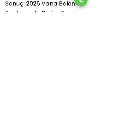
Sonuç: 2026 Vana Bakımı 
Fiyatlarında Doğru Tercih
Eğer 2026 yılında 
vana bakımı 
fiyatları
 konusunda hem ekonomik hem de 
güvenilir bir çözüm arıyorsanız, YCS 
Endüstri sizin için doğru adrestir. İhtiyaca 
özel planlama, şeffaf fiyatlandırma ve 
uzman teknik destek ile işletmenizin 
güvenliğini garanti altına alır.
Hemen Ara - Uygun Fiyatlı Teklif Al
YCS Endüstri
Endüstriyel vana bakımı
Sanayi vanası bakımı
Emniyet vanası bakımı
İstanbul vana servisi
Vana bakımı
2026 vana bakımı fiyatları
Vana bakımı fiyatları
Vana onarım hizmetleri
Endüstriyel bakım çözümleri