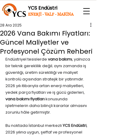
YCS Endüstri
ENERJİ - VALF - MAKİNA
28 Ara 2025
2026 Vana Bakımı Fiyatları:
Güncel Maliyetler ve
Profesyonel Çözüm Rehberi
Endüstriyel tesislerde 
vana bakımı
, yalnızca 
bir teknik gereklilik değil; aynı zamanda iş 
güvenliği, üretim sürekliliği ve maliyet 
kontrolü açısından stratejik bir yatırımdır. 
2026 yılı itibarıyla artan enerji maliyetleri, 
yedek parça fiyatları ve iş gücü giderleri, 
vana bakımı fiyatları
 konusunda 
işletmelerin daha bilinçli kararlar almasını 
zorunlu hâle getirmiştir.
Bu noktada İstanbul merkezli 
YCS Endüstri
, 
2026 yılına uygun, şeffaf ve profesyonel 