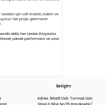
sisleri için valf imalatı, bakım ve
yoruz. Her proje, işletmenin
r.
ndis ekibi, her tesisin ihtiyacına
ştirerek yüksek performans ve uzun
İletişim
z
Adres: İkitelli Osb. Tormak San.
imiz
Sitesi E Blok No:35 Başakşehir/