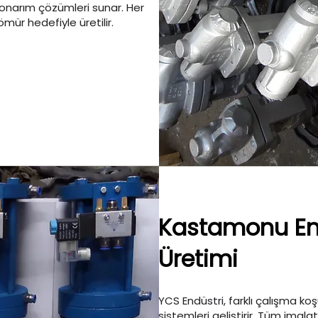
e onarım çözümleri sunar. Her
mür hedefiyle üretilir.
Kastamonu End
Üretimi
YCS Endüstri, farklı çalışma koş
sistemleri geliştirir. Tüm imalat