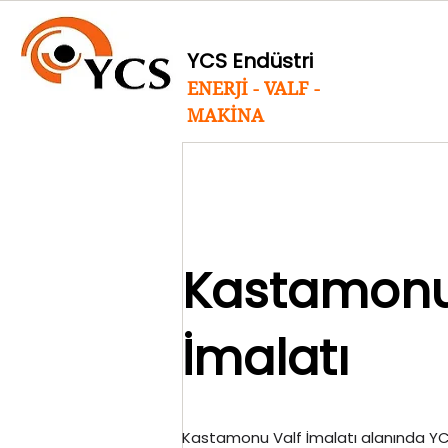
YCS Endüstri
ENERJİ - VALF -
MAKİNA
Kastamonu
İmalatı
Kastamonu Valf İmalatı alanında YCS