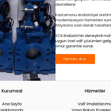
desteklenir.
Kastamonu endüstriyel üretim te
modernizasyon hizmetleri sunu
ihtiyacına özel olarak tasarlanı
YCS Endüstri’nin deneyimli mühe
uygun özel valf çözümleri geli
ömür garantisi sunar.
Hemen Ara
Kurumsal
Hizmetler
Ana Sayfa
Valf İmalatlarımı
Hakkımızda
Vana Bakım Projeler