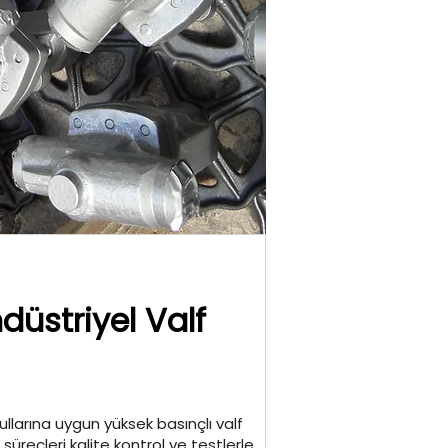
üstriyel Valf
ullarına uygun yüksek basınçlı valf
 süreçleri kalite kontrol ve testlerle