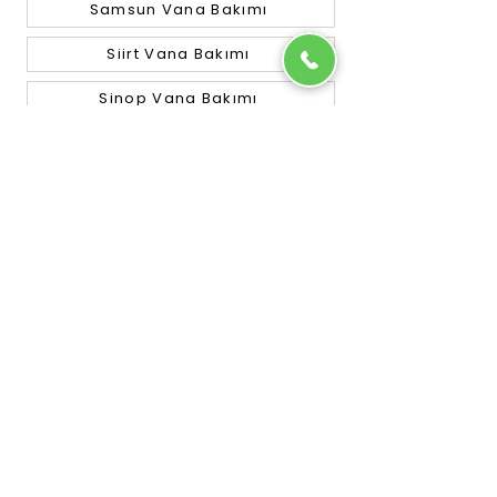
Samsun Vana Bakımı
Siirt Vana Bakımı
Sinop Vana Bakımı
Sivas Vana Bakımı
Tekirdağ Vana Bakımı
Tokat Vana Bakımı
Trabzon Vana Bakımı
Tunceli Vana Bakımı
Uşak Vana Bakımı
Van Vana Bakımı
Yalova Vana Bakımı