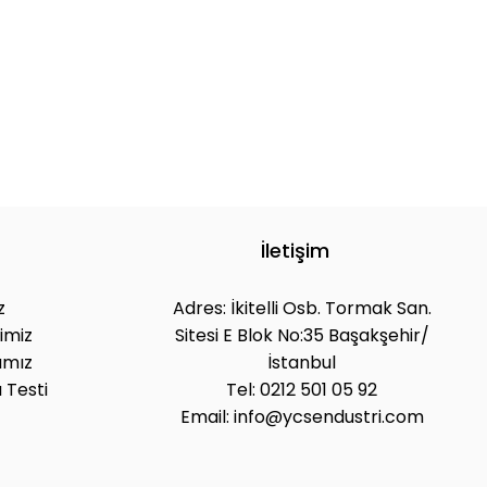
İletişim
z
Adres: İkitelli Osb. Tormak San.
imiz
Sitesi E Blok No:35 Başakşehir/
ımız
İstanbul
 Testi
Tel: 0212 501 05 92
Email: info@ycsendustri.com