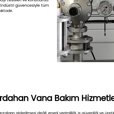
S Endüstri güvencesiyle tüm
ktadır.
rdahan Vana Bakım Hizmetle
aların giderilmesi değil; enerji verimliliği, iş güvenliği ve üretim s