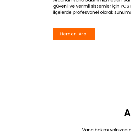
güvenli ve verimli sistemler için YC
ilçelerde profesyonel olarak sunulma
Hemen Ara
A
Vana bakımı yalnızca arız