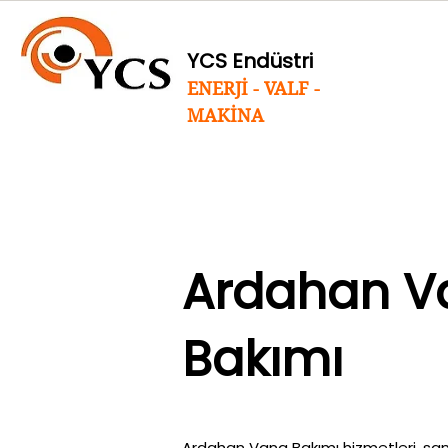
YCS Endüstri
ENERJİ - VALF -
MAKİNA
Ardahan V
Bakımı
Ardahan Vana Bakımı hizmetleri, sana