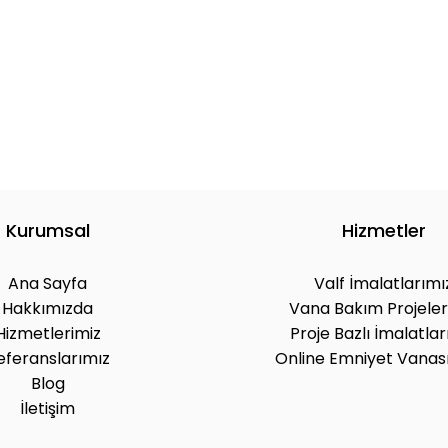
Kurumsal
Hizmetler
Ana Sayfa
Valf İmalatlarımı
Hakkımızda
Vana Bakım Projeler
Hizmetlerimiz
Proje Bazlı İmalatlar
eferanslarımız
Online Emniyet Vanası
Blog
.
İletişim
.
.
.