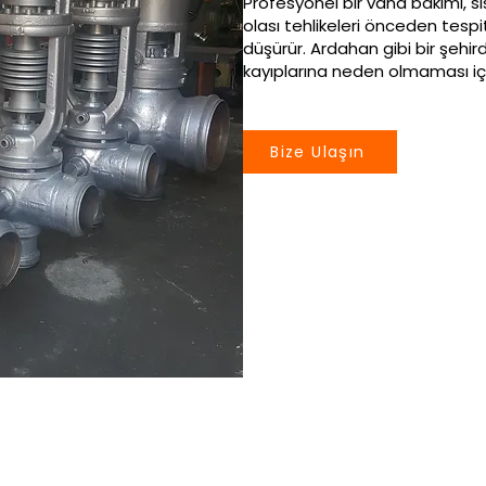
Profesyonel bir vana bakımı, sis
olası tehlikeleri önceden tespi
düşürür. Ardahan gibi bir şehir
kayıplarına neden olmaması içi
Bize Ulaşın