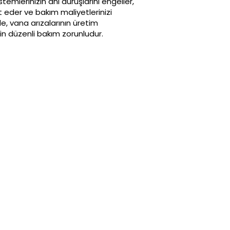
temlerinizin ani duruşlarını engeller,
t eder ve bakım maliyetlerinizi
de, vana arızalarının üretim
n düzenli bakım zorunludur.