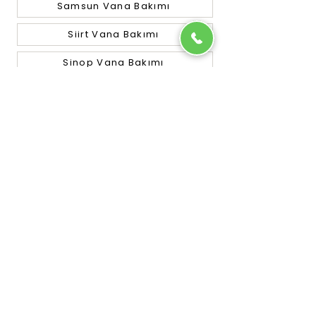
Samsun Vana Bakımı
Siirt Vana Bakımı
Sinop Vana Bakımı
Sivas Vana Bakımı
Tekirdağ Vana Bakımı
Tokat Vana Bakımı
Trabzon Vana Bakımı
Tunceli Vana Bakımı
Uşak Vana Bakımı
Van Vana Bakımı
Yalova Vana Bakımı