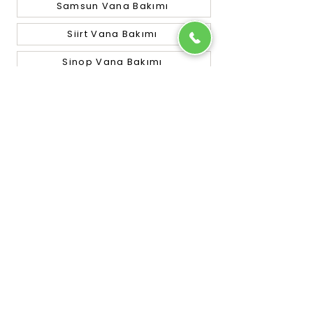
Samsun Vana Bakımı
Siirt Vana Bakımı
Sinop Vana Bakımı
Sivas Vana Bakımı
Tekirdağ Vana Bakımı
Tokat Vana Bakımı
Trabzon Vana Bakımı
Tunceli Vana Bakımı
Uşak Vana Bakımı
Van Vana Bakımı
Yalova Vana Bakımı