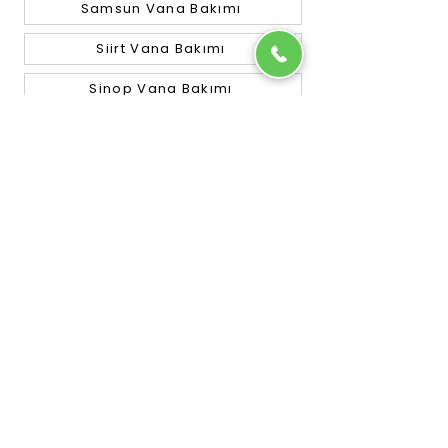
Samsun Vana Bakımı
Siirt Vana Bakımı
Sinop Vana Bakımı
Sivas Vana Bakımı
Tekirdağ Vana Bakımı
Tokat Vana Bakımı
Trabzon Vana Bakımı
Tunceli Vana Bakımı
Uşak Vana Bakımı
Van Vana Bakımı
Yalova Vana Bakımı