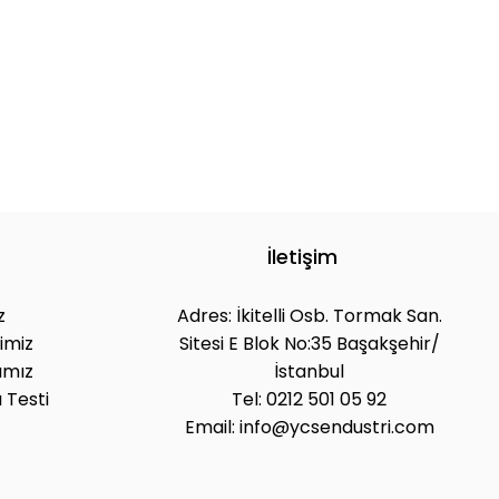
İletişim
z
Adres: İkitelli Osb. Tormak San.
imiz
Sitesi E Blok No:35 Başakşehir/
ımız
İstanbul
 Testi
Tel: 0212 501 05 92
Email: info@ycsendustri.com