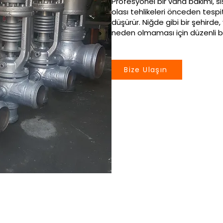
Profesyonel bir vana bakımı, sis
olası tehlikeleri önceden tespi
düşürür. Niğde gibi bir şehirde,
neden olmaması için düzenli b
Bize Ulaşın