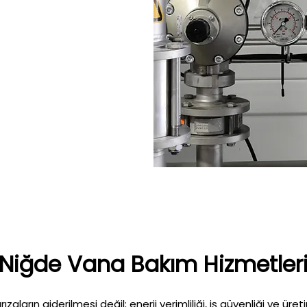
Niğde Vana Bakım Hizmetler
aların giderilmesi değil; enerji verimliliği, iş güvenliği ve üretim s