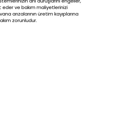
temlerinizin ani duruşlarını engeller,
t eder ve bakım maliyetlerinizi
 vana arızalarının üretim kayıplarına
akım zorunludur.