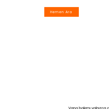
Hemen Ara
Vana bakımı yalnızca arız