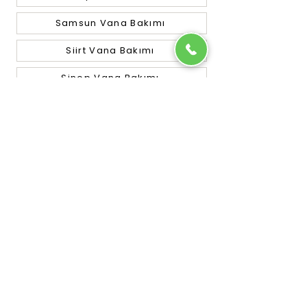
Samsun Vana Bakımı
Siirt Vana Bakımı
Sinop Vana Bakımı
Sivas Vana Bakımı
Tekirdağ Vana Bakımı
Tokat Vana Bakımı
Trabzon Vana Bakımı
Tunceli Vana Bakımı
Uşak Vana Bakımı
Van Vana Bakımı
Yalova Vana Bakımı