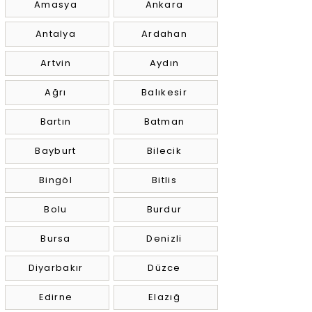
Amasya
Ankara
Antalya
Ardahan
Artvin
Aydın
Ağrı
Balıkesir
Bartın
Batman
Bayburt
Bilecik
Bingöl
Bitlis
Bolu
Burdur
Bursa
Denizli
Diyarbakır
Düzce
Edirne
Elazığ