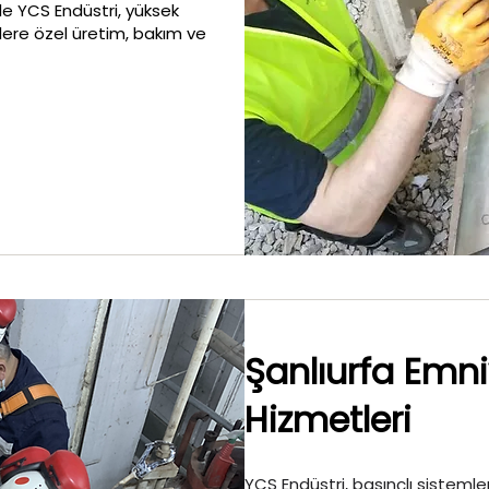
le YCS Endüstri, yüksek
slere özel üretim, bakım ve
Şanlıurfa Emn
Hizmetleri
YCS Endüstri, basınçlı sistemler