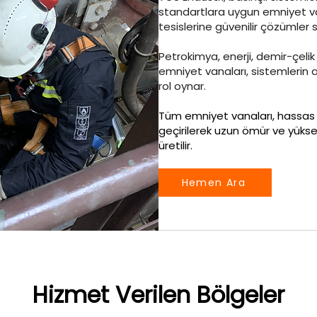
standartlara uygun emniyet va
tesislerine güvenilir çözümler 
Petrokimya, enerji, demir-çelik
emniyet vanaları, sistemlerin a
rol oynar.
Tüm emniyet vanaları, hassas a
geçirilerek uzun ömür ve yüks
üretilir.
Hemen Ara
Hizmet Verilen Bölgeler