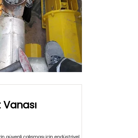
t Vanası
in güvenli çalışması için endüstriyel