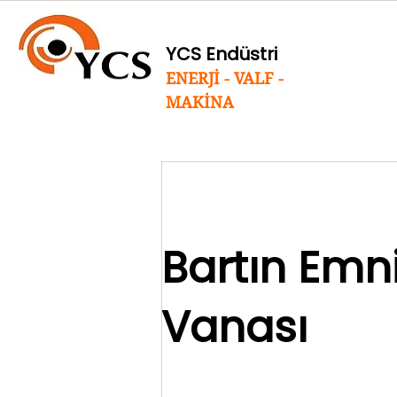
YCS Endüstri
ENERJİ - VALF -
MAKİNA
Bartın Emn
Vanası