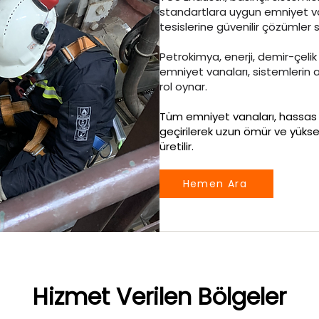
standartlara uygun emniyet va
tesislerine güvenilir çözümler 
Petrokimya, enerji, demir-çelik
emniyet vanaları, sistemlerin a
rol oynar.
Tüm emniyet vanaları, hassas a
geçirilerek uzun ömür ve yüks
üretilir.
Hemen Ara
Hizmet Verilen Bölgeler