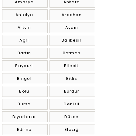
Amasya
Ankara
Antalya
Ardahan
Artvin
Aydın
Ağrı
Balıkesir
Bartın
Batman
Bayburt
Bilecik
Bingöl
Bitlis
Bolu
Burdur
Bursa
Denizli
Diyarbakır
Düzce
Edirne
Elazığ