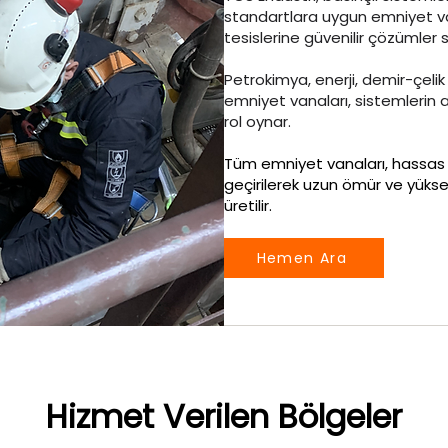
standartlara uygun emniyet va
tesislerine güvenilir çözümler 
Petrokimya, enerji, demir-çelik
emniyet vanaları, sistemlerin a
rol oynar.
Tüm emniyet vanaları, hassas a
geçirilerek uzun ömür ve yüks
üretilir.
Hemen Ara
Hizmet Verilen Bölgeler