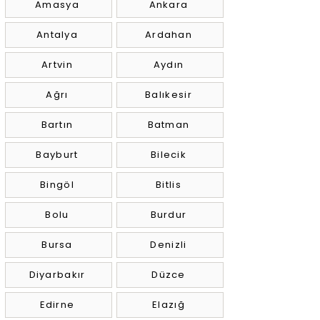
Amasya
Ankara
Antalya
Ardahan
Artvin
Aydın
Ağrı
Balıkesir
Bartın
Batman
Bayburt
Bilecik
Bingöl
Bitlis
Bolu
Burdur
Bursa
Denizli
Diyarbakır
Düzce
Edirne
Elazığ