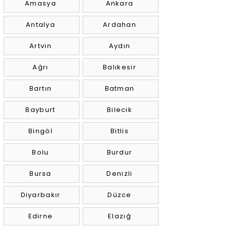
Amasya
Ankara
Antalya
Ardahan
Artvin
Aydın
Ağrı
Balıkesir
Bartın
Batman
Bayburt
Bilecik
Bingöl
Bitlis
Bolu
Burdur
Bursa
Denizli
Diyarbakır
Düzce
Edirne
Elazığ