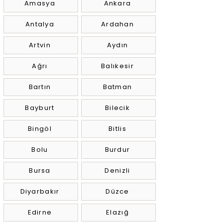
Amasya
Ankara
Antalya
Ardahan
Artvin
Aydın
Ağrı
Balıkesir
Bartın
Batman
Bayburt
Bilecik
Bingöl
Bitlis
Bolu
Burdur
Bursa
Denizli
Diyarbakır
Düzce
Edirne
Elazığ