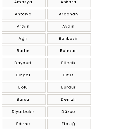
Amasya
Ankara
Antalya
Ardahan
Artvin
Aydın
Ağrı
Balıkesir
Bartın
Batman
Bayburt
Bilecik
Bingöl
Bitlis
Bolu
Burdur
Bursa
Denizli
Diyarbakır
Düzce
Edirne
Elazığ