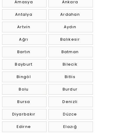
Amasya
Ankara
Antalya
Ardahan
Artvin
Aydın
Ağrı
Balıkesir
Bartın
Batman
Bayburt
Bilecik
Bingöl
Bitlis
Bolu
Burdur
Bursa
Denizli
Diyarbakır
Düzce
Edirne
Elazığ