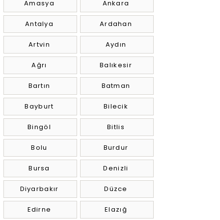
Amasya
Ankara
Antalya
Ardahan
Artvin
Aydın
Ağrı
Balıkesir
Bartın
Batman
Bayburt
Bilecik
Bingöl
Bitlis
Bolu
Burdur
Bursa
Denizli
Diyarbakır
Düzce
Edirne
Elazığ