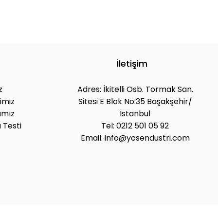
İletişim
z
Adres: İkitelli Osb. Tormak San.
imiz
Sitesi E Blok No:35 Başakşehir/
ımız
İstanbul
 Testi
Tel: 0212 501 05 92
Email: info@ycsendustri.com