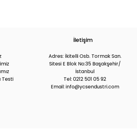
İletişim
z
Adres: İkitelli Osb. Tormak San.
imiz
Sitesi E Blok No:35 Başakşehir/
ımız
İstanbul
 Testi
Tel: 0212 501 05 92
Email: info@ycsendustri.com