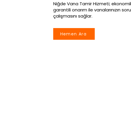
Niğde Vana Tamir Hizmeti; ekonomik ç
garantili onarım ile vanalarınızın so
çalışmasını sağlar.
Hemen Ara