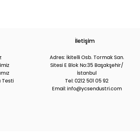
İletişim
z
Adres: İkitelli Osb. Tormak San.
imiz
Sitesi E Blok No:35 Başakşehir/
ımız
İstanbul
 Testi
Tel: 0212 501 05 92
Email: info@ycsendustri.com