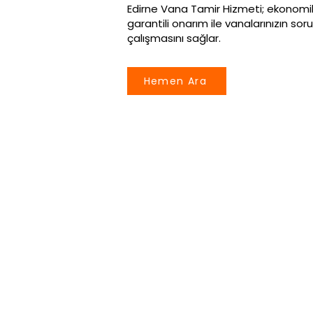
Edirne Vana Tamir Hizmeti; ekonomik ç
garantili onarım ile vanalarınızın so
çalışmasını sağlar.
Hemen Ara