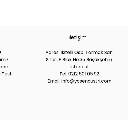
İletişim
z
Adres: İkitelli Osb. Tormak San.
imiz
Sitesi E Blok No:35 Başakşehir/
ımız
İstanbul
 Testi
Tel: 0212 501 05 92
Email: info@ycsendustri.com