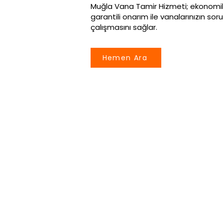
Muğla Vana Tamir Hizmeti; ekonomik ç
garantili onarım ile vanalarınızın so
çalışmasını sağlar.
Hemen Ara