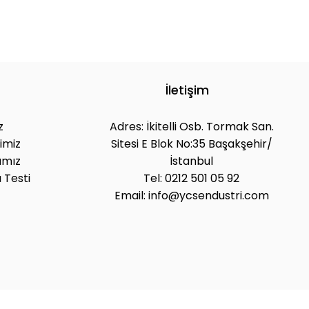
İletişim
z
Adres: İkitelli Osb. Tormak San.
imiz
Sitesi E Blok No:35 Başakşehir/
ımız
İstanbul
 Testi
Tel: 0212 501 05 92
Email: info@ycsendustri.com